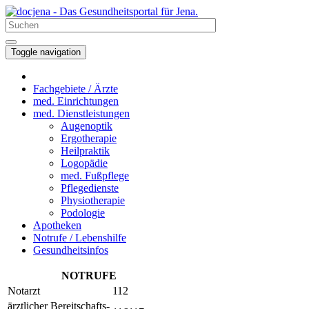
Toggle navigation
Fachgebiete / Ärzte
med. Einrichtungen
med. Dienstleistungen
Augenoptik
Ergotherapie
Heilpraktik
Logopädie
med. Fußpflege
Pflegedienste
Physiotherapie
Podologie
Apotheken
Notrufe / Lebenshilfe
Gesundheitsinfos
NOTRUFE
Notarzt
112
ärztlicher Bereitschafts-