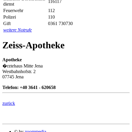
116117
dienst
Feuerwehr
112
Polizei
110
Gift
0361 730730
weitere Notrufe
Zeiss-Apotheke
Apotheke
�rztehaus Mitte Jena
Westbahnhofstr. 2
07745 Jena
Telefon: +40 3641 - 620658
zurück
© by
zoommedia