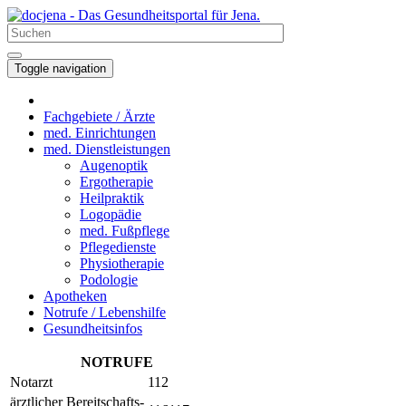
Toggle navigation
Fachgebiete / Ärzte
med. Einrichtungen
med. Dienstleistungen
Augenoptik
Ergotherapie
Heilpraktik
Logopädie
med. Fußpflege
Pflegedienste
Physiotherapie
Podologie
Apotheken
Notrufe / Lebenshilfe
Gesundheitsinfos
NOTRUFE
Notarzt
112
ärztlicher Bereitschafts-