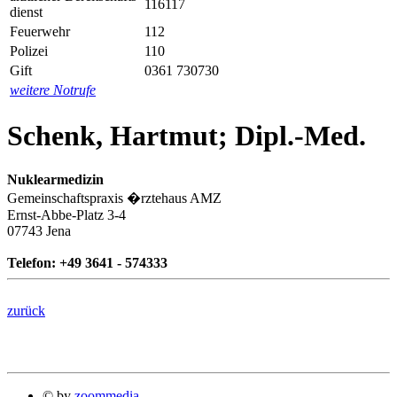
116117
dienst
Feuerwehr
112
Polizei
110
Gift
0361 730730
weitere Notrufe
Schenk, Hartmut; Dipl.-Med.
Nuklearmedizin
Gemeinschaftspraxis
�rztehaus AMZ
Ernst-Abbe-Platz 3-4
07743 Jena
Telefon: +49 3641 - 574333
zurück
© by
zoommedia