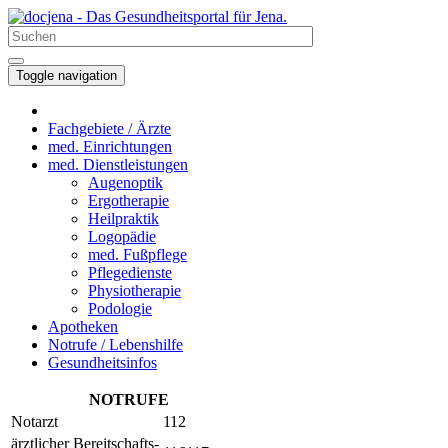
Toggle navigation
Fachgebiete / Ärzte
med. Einrichtungen
med. Dienstleistungen
Augenoptik
Ergotherapie
Heilpraktik
Logopädie
med. Fußpflege
Pflegedienste
Physiotherapie
Podologie
Apotheken
Notrufe / Lebenshilfe
Gesundheitsinfos
NOTRUFE
Notarzt
112
ärztlicher Bereitschafts-