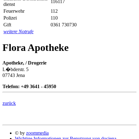
116117
dienst
Feuerwehr
112
Polizei
110
Gift
0361 730730
weitere Notrufe
Flora Apotheke
Apotheke, / Drogerie
L�bderstr. 5
07743 Jena
Telefon: +49 3641 - 45950
zurück
© by
zoommedia
Wichtige Informationen zur Benutzung von docjena