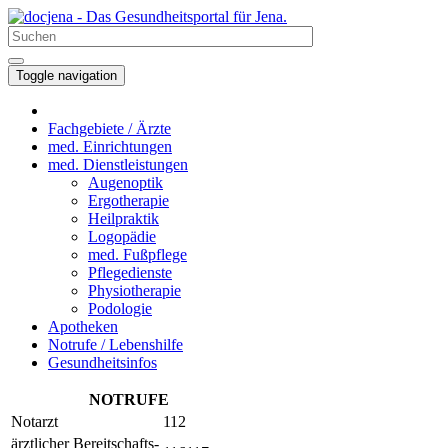
Toggle navigation
Fachgebiete / Ärzte
med. Einrichtungen
med. Dienstleistungen
Augenoptik
Ergotherapie
Heilpraktik
Logopädie
med. Fußpflege
Pflegedienste
Physiotherapie
Podologie
Apotheken
Notrufe / Lebenshilfe
Gesundheitsinfos
NOTRUFE
Notarzt
112
ärztlicher Bereitschafts-