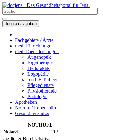
Toggle navigation
Fachgebiete / Ärzte
med. Einrichtungen
med. Dienstleistungen
Augenoptik
Ergotherapie
Heilpraktik
Logopädie
med. Fußpflege
Pflegedienste
Physiotherapie
Podologie
Apotheken
Notrufe / Lebenshilfe
Gesundheitsinfos
NOTRUFE
Notarzt
112
ärztlicher Bereitschafts-