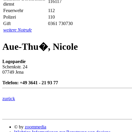
116117
dienst
Feuerwehr
112
Polizei
110
Gift
0361 730730
weitere Notrufe
Aue-Thu�, Nicole
Logopaedie
Schenkstr. 24
07749 Jena
Telefon: +49 3641 - 21 93 77
zurück
© by
zoommedia