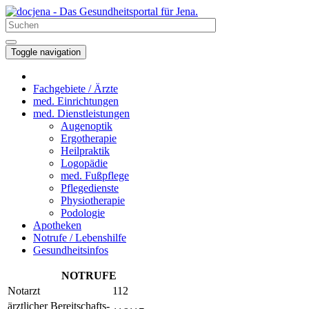
Toggle navigation
Fachgebiete / Ärzte
med. Einrichtungen
med. Dienstleistungen
Augenoptik
Ergotherapie
Heilpraktik
Logopädie
med. Fußpflege
Pflegedienste
Physiotherapie
Podologie
Apotheken
Notrufe / Lebenshilfe
Gesundheitsinfos
NOTRUFE
Notarzt
112
ärztlicher Bereitschafts-