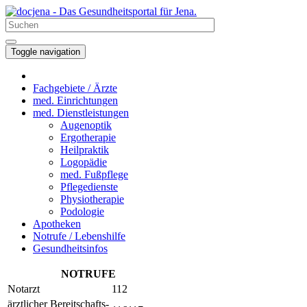
Toggle navigation
Fachgebiete / Ärzte
med. Einrichtungen
med. Dienstleistungen
Augenoptik
Ergotherapie
Heilpraktik
Logopädie
med. Fußpflege
Pflegedienste
Physiotherapie
Podologie
Apotheken
Notrufe / Lebenshilfe
Gesundheitsinfos
NOTRUFE
Notarzt
112
ärztlicher Bereitschafts-