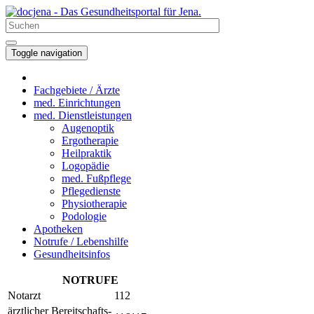
Toggle navigation
Fachgebiete / Ärzte
med. Einrichtungen
med. Dienstleistungen
Augenoptik
Ergotherapie
Heilpraktik
Logopädie
med. Fußpflege
Pflegedienste
Physiotherapie
Podologie
Apotheken
Notrufe / Lebenshilfe
Gesundheitsinfos
NOTRUFE
Notarzt
112
ärztlicher Bereitschafts-