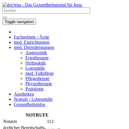
Toggle navigation
Fachgebiete / Ärzte
med. Einrichtungen
med. Dienstleistungen
Augenoptik
Ergotherapie
Heilpraktik
Logopädie
med. Fußpflege
Pflegedienste
Physiotherapie
Podologie
Apotheken
Notrufe / Lebenshilfe
Gesundheitsinfos
NOTRUFE
Notarzt
112
ärztlicher Bereitschafts-